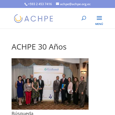
+593 2 453 7416
achpe@achpe.org.ec
ACHPE 30 Años
Búsqueda