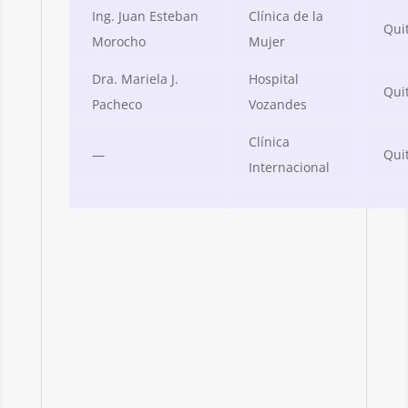
Ing. Juan Esteban
Clínica de la
Qui
Morocho
Mujer
Dra. Mariela J.
Hospital
Qui
Pacheco
Vozandes
Clínica
—
Qui
Internacional