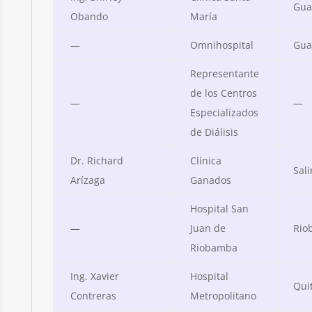
Gua
Obando
María
—
Omnihospital
Gua
Representante
de los Centros
—
—
Especializados
de Diálisis
Dr. Richard
Clínica
Sal
Arízaga
Ganados
Hospital San
—
Juan de
Rio
Riobamba
Ing. Xavier
Hospital
Qui
Contreras
Metropolitano