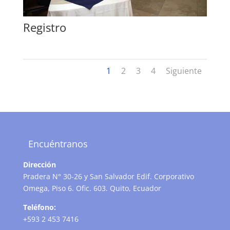
Registro
1
2
3
4
Siguiente
Encuéntranos
Dirección
Pradera N° 30-26 y San Salvador Edif. Corporativo
Omega, Piso 6. Ofic. 603. Quito, Ecuador
Teléfono:
+593 2 453 7416