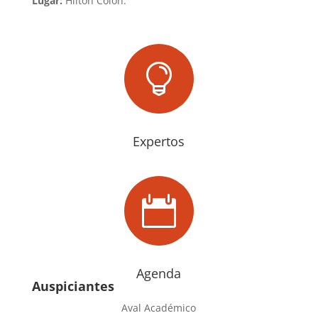
Lugar:
Hilton Colón.

Expertos

Agenda
Auspiciantes
Aval Académico