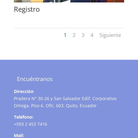
Registro
1
2
3
4
Siguiente
Encuéntranos
Dirección
Pradera N° 30-26 y San Salvador Edif. Corporativo
Omega, Piso 6. Ofic. 603. Quito, Ecuador
Teléfono:
+593 2 453 7416
Mail: