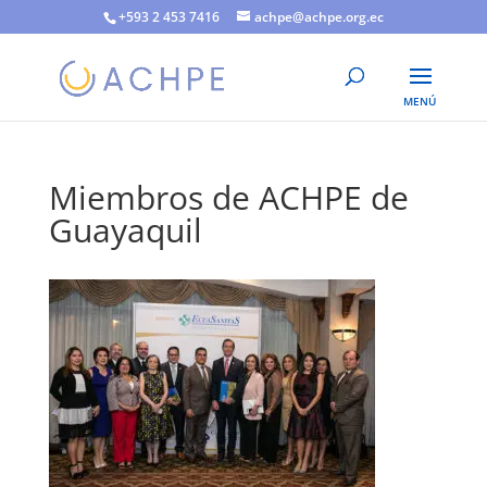
+593 2 453 7416
achpe@achpe.org.ec
Miembros de ACHPE de
Guayaquil