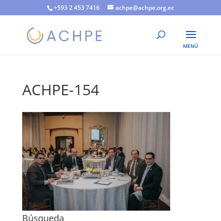
+593 2 453 7416
achpe@achpe.org.ec
ACHPE-154
Búsqueda