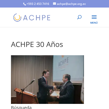
+593 2 453 7416
achpe@achpe.org.ec
ACHPE 30 Años
Búsqueda