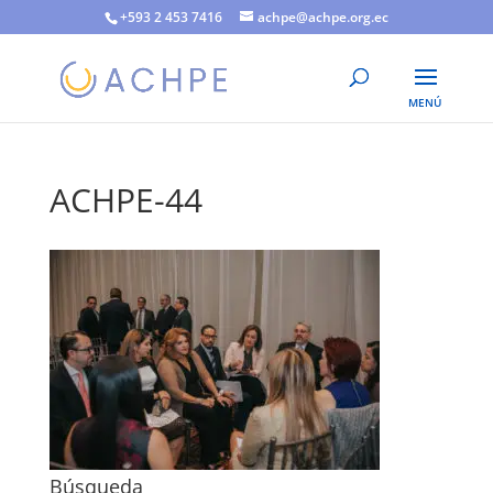
+593 2 453 7416
achpe@achpe.org.ec
ACHPE-44
Búsqueda