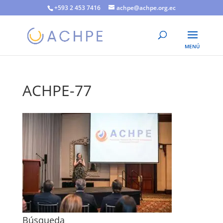
+593 2 453 7416
achpe@achpe.org.ec
ACHPE-77
Búsqueda