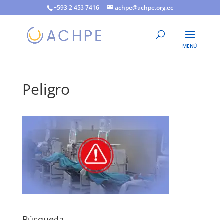
+593 2 453 7416
achpe@achpe.org.ec
Peligro
Búsqueda