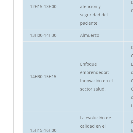
D
12H15-13H00
atención y
seguridad del
paciente
13H00-14H30
Almuerzo
D
C
Enfoque
D
emprendedor:
d
14H30-15H15
Innovación en el
C
sector salud.
c
t
La evolución de
calidad en el
15H15-16H00
M