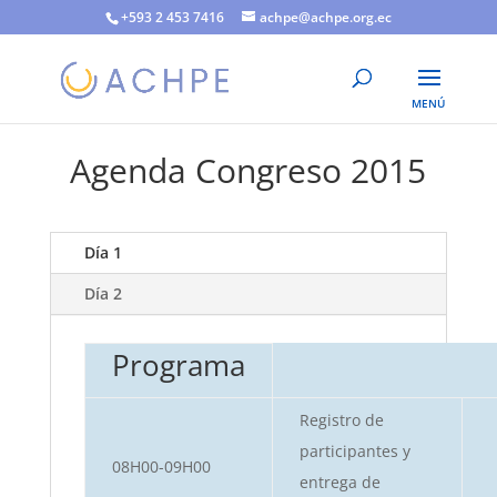
+593 2 453 7416
achpe@achpe.org.ec
Agenda Congreso 2015
Día 1
Día 2
Programa
Registro de
participantes y
08H00-09H00
entrega de