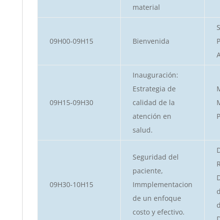
material
S
09H00-09H15
Bienvenida
P
Inauguración:
Estrategia de
09H15-09H30
calidad de la
M
atención en
P
salud.
D
Seguridad del
paciente,
D
09H30-10H15
Immplementacion
d
de un enfoque
d
costo y efectivo.