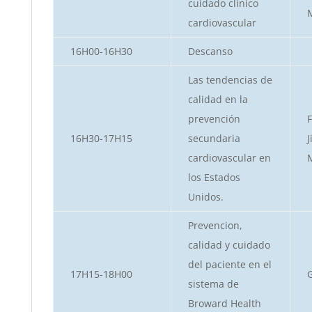
cuidado clínico
M
cardiovascular
16H00-16H30
Descanso
Las tendencias de
calidad en la
prevención
F
16H30-17H15
secundaria
J
cardiovascular en
M
los Estados
Unidos.
Prevencion,
calidad y cuidado
del paciente en el
17H15-18H00
sistema de
Broward Health