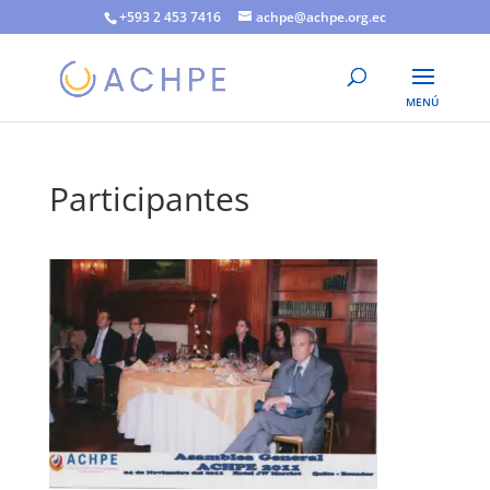
+593 2 453 7416
achpe@achpe.org.ec
Participantes