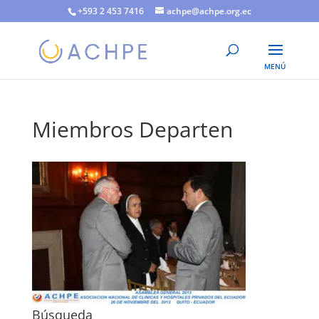
+593 2 453 7416
achpe@achpe.org.ec
Miembros Departen
Búsqueda