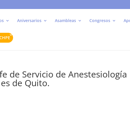
os
Aniversarios
Asambleas
Congresos
Ap
ACHPE
efe de Servicio de Anestesiología
les de Quito.