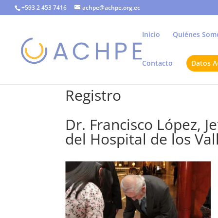
+593 2 453 7416
achpe@achpe.org.ec
Inicio
Quiénes Som
Contacto
Datos 
Registro
Dr. Francisco López, J
del Hospital de los Val