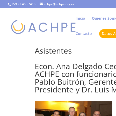
+593 2 453 7416
achpe@achpe.org.ec
Inicio
Quiénes Som
Contacto
Datos 
Asistentes
Econ. Ana Delgado Ced
ACHPE con funcionarios
Pablo Buitrón, Gerent
Presidente y Dr. Luis 