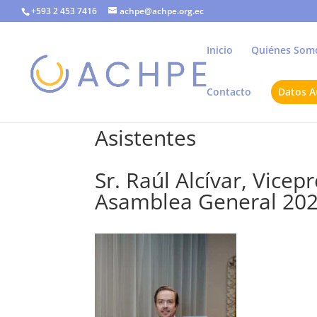
+593 2 453 7416
achpe@achpe.org.ec
Inicio
Quiénes Som
Contacto
Datos 
Asistentes
Sr. Raúl Alcívar, Vice
Asamblea General 20