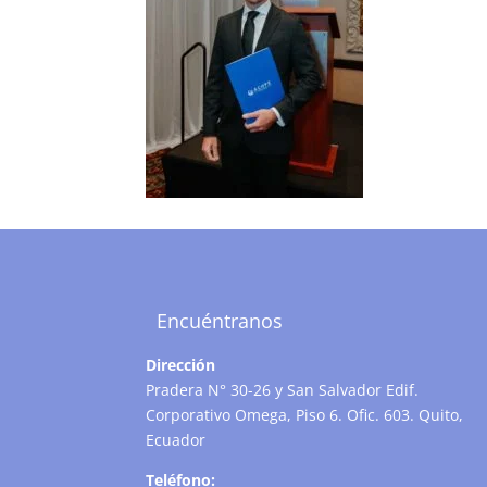
Encuéntranos
Dirección
Pradera N° 30-26 y San Salvador Edif.
Corporativo Omega, Piso 6. Ofic. 603. Quito,
Ecuador
Teléfono: