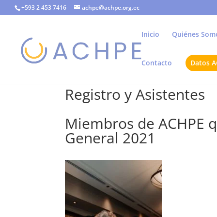
+593 2 453 7416
achpe@achpe.org.ec
Inicio
Quiénes Som
Contacto
Datos 
Registro y Asistentes
Miembros de ACHPE qu
General 2021