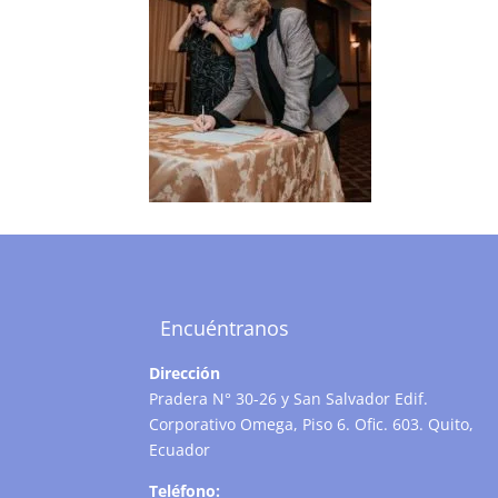
Encuéntranos
Dirección
Pradera N° 30-26 y San Salvador Edif.
Corporativo Omega, Piso 6. Ofic. 603. Quito,
Ecuador
Teléfono: