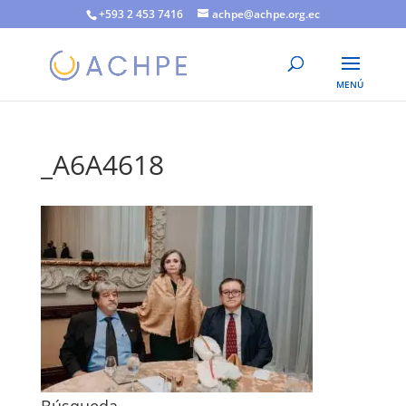
+593 2 453 7416
achpe@achpe.org.ec
_A6A4618