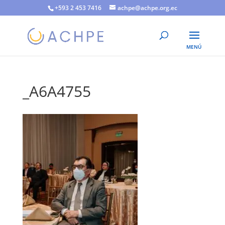
+593 2 453 7416
achpe@achpe.org.ec
_A6A4755