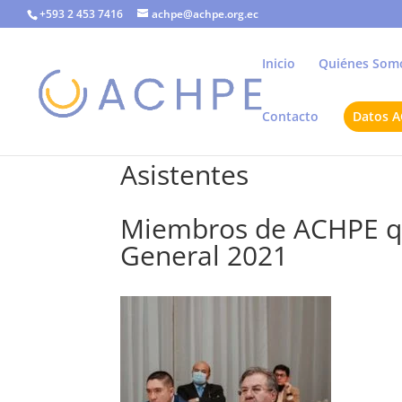
+593 2 453 7416
achpe@achpe.org.ec
Inicio
Quiénes Som
Contacto
Datos 
Asistentes
Miembros de ACHPE qu
General 2021