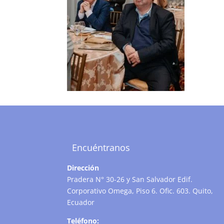
Encuéntranos
Dirección
Pradera N° 30-26 y San Salvador Edif.
Corporativo Omega, Piso 6. Ofic. 603. Quito,
Ecuador
Teléfono: