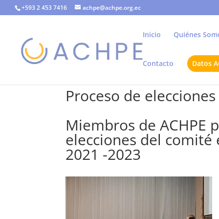
+593 2 453 7416
achpe@achpe.org.ec
Inicio
Quiénes Som
Contacto
Datos 
Proceso de elecciones
Miembros de ACHPE pa
elecciones del comité 
2021 -2023