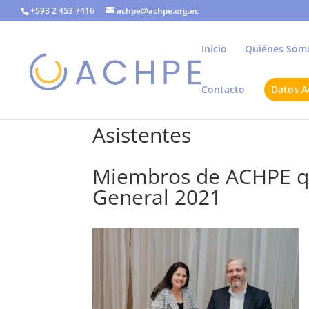
+593 2 453 7416
achpe@achpe.org.ec
Inicio
Quiénes Som
Contacto
Datos 
Asistentes
Miembros de ACHPE qu
General 2021