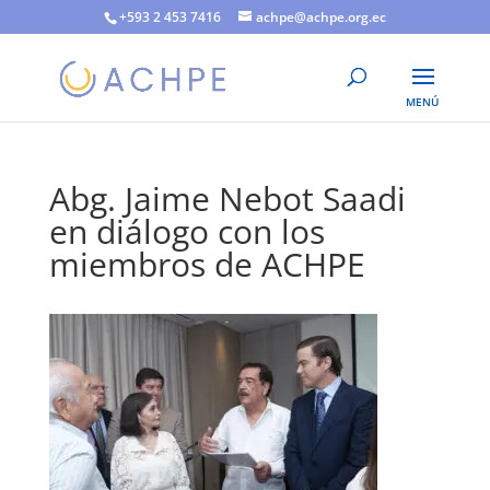
+593 2 453 7416
achpe@achpe.org.ec
Abg. Jaime Nebot Saadi
en diálogo con los
miembros de ACHPE