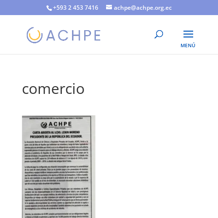
+593 2 453 7416
achpe@achpe.org.ec
comercio