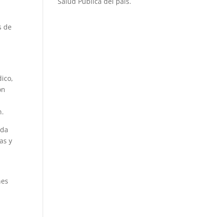
Salud Pública del país.
s de
dico,
ón
n.
ada
as y
nes
s