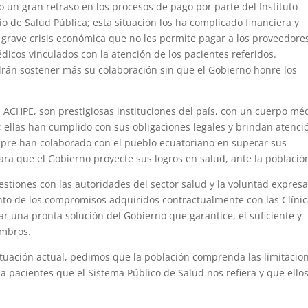
un gran retraso en los procesos de pago por parte del Instituto
io de Salud Pública; esta situación los ha complicado financiera y
grave crisis económica que no les permite pagar a los proveedore
dicos vinculados con la atención de los pacientes referidos.
n sostener más su colaboración sin que el Gobierno honre los
n ACHPE, son prestigiosas instituciones del país, con un cuerpo mé
 ellas han cumplido con sus obligaciones legales y brindan atenci
mpre han colaborado con el pueblo ecuatoriano en superar sus
ra que el Gobierno proyecte sus logros en salud, ante la població
estiones con las autoridades del sector salud y la voluntad expres
to de los compromisos adquiridos contractualmente con las Clínic
r una pronta solución del Gobierno que garantice, el suficiente y
embros.
ituación actual, pedimos que la población comprenda las limitacio
 pacientes que el Sistema Público de Salud nos refiera y que ello