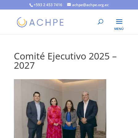
+593 2 453 7416
achpe@achpe.org.ec
Comité Ejecutivo 2025 –
2027