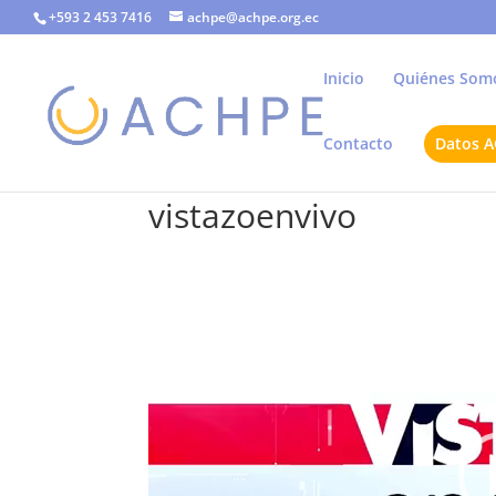
+593 2 453 7416
achpe@achpe.org.ec
Inicio
Quiénes Som
Contacto
Datos 
vistazoenvivo
Reproductor
de
vídeo