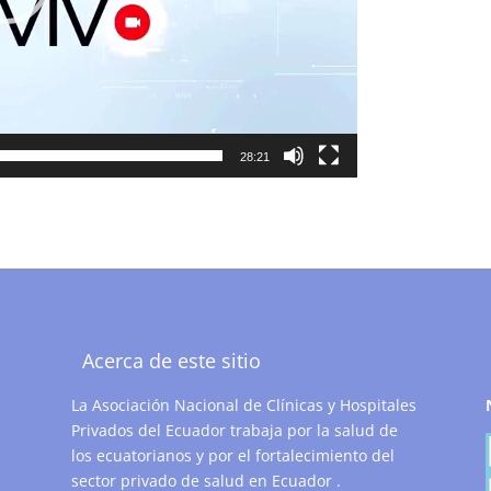
28:21
Acerca de este sitio
La Asociación Nacional de Clínicas y Hospitales
Privados del Ecuador trabaja por la salud de
los ecuatorianos y por el fortalecimiento del
sector privado de salud en Ecuador .