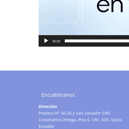
00:00
Encuéntranos
Dirección
Pradera N° 30-26 y San Salvador Edif.
Corporativo Omega, Piso 6. Ofic. 603. Quito,
Ecuador