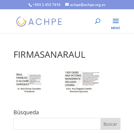
+593 2 453 7416
achpe@achpe.org.ec
FIRMASANARAUL
Búsqueda