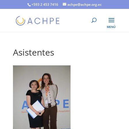
+593 2 453 7416
achpe@achpe.org.ec
Asistentes