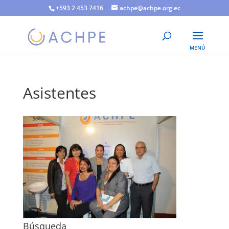
+593 2 453 7416
achpe@achpe.org.ec
Asistentes
Búsqueda