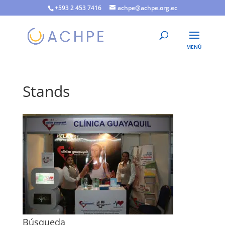
+593 2 453 7416
achpe@achpe.org.ec
Stands
Búsqueda