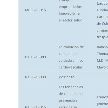
Ejecuti
emprendedor:
14H30-15H15
Funda
Innovación en
Cardio
el sector salud.
de Col
ciruja
traspl
La evolución de
Randa
calidad en el
Thoma
15H15-16H00
cuidado clínico
M.D.,M
cardiovascular
Mayo C
16H00-16H30
Descanso
Las tendencias
de calidad en la
Franci
prevención
Jiméne
16H30-17H15
secundaria