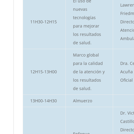
El uso de
Lawre
nuevas
Friedm
tecnologías
11H30-12H15
Direct
para mejorar
Atenci
los resultados
Ambula
de salud.
Marco global
para la calidad
Dra. Ce
12H15-13H00
de la atención y
Acuña
los resultados
Oficia
de salud.
13H00-14H30
Almuerzo
Dr. Vic
Castill
Direct
Enfoque