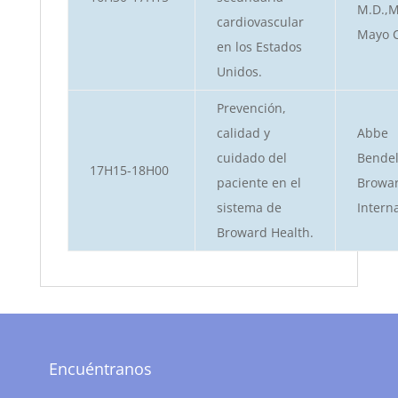
M.D.,M
cardiovascular
Mayo C
en los Estados
Unidos.
Prevención,
calidad y
Abbe
cuidado del
Bendel
17H15-18H00
paciente en el
Browar
sistema de
Interna
Broward Health.
Encuéntranos