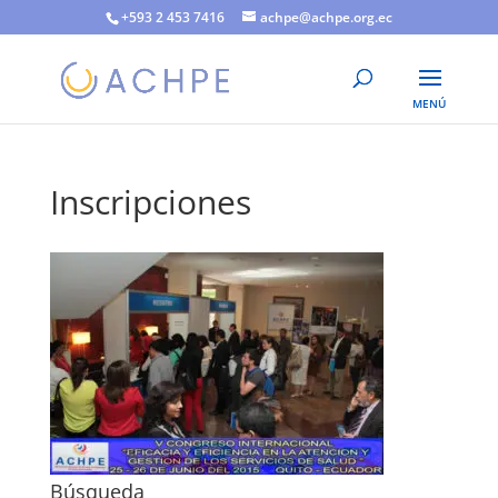
+593 2 453 7416
achpe@achpe.org.ec
Inscripciones
Búsqueda