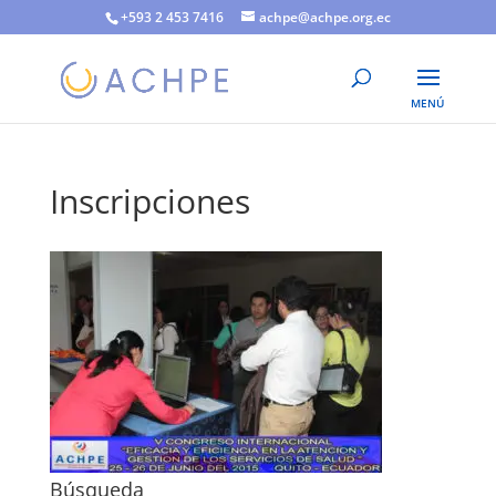
+593 2 453 7416
achpe@achpe.org.ec
Inscripciones
Búsqueda