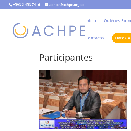
+593 2 453 7416
achpe@achpe.org.ec
Inicio
Quiénes Som
Contacto
Datos 
Participantes