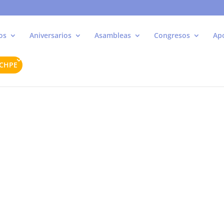
os
Aniversarios
Asambleas
Congresos
Ap
ACHPE