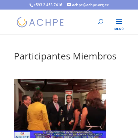
+593 2 453 7416
achpe@achpe.org.ec
Participantes Miembros