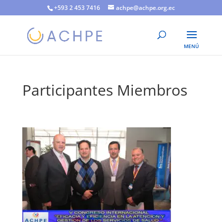
+593 2 453 7416
achpe@achpe.org.ec
Participantes Miembros