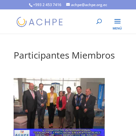
+593 2 453 7416
achpe@achpe.org.ec
Participantes Miembros