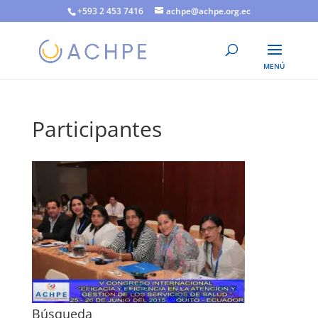
+593 2 453 7416
achpe@achpe.org.ec
Participantes
Búsqueda