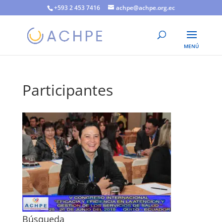
+593 2 453 7416
achpe@achpe.org.ec
Participantes
Búsqueda