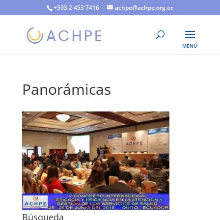
+593 2 453 7416
achpe@achpe.org.ec
Panorámicas
Búsqueda