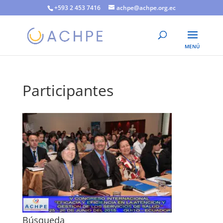
+593 2 453 7416
achpe@achpe.org.ec
Participantes
Búsqueda