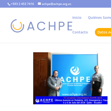
+593 2 453 7416
achpe@achpe.org.ec
Inicio
Quiénes Som
Contacto
Datos 