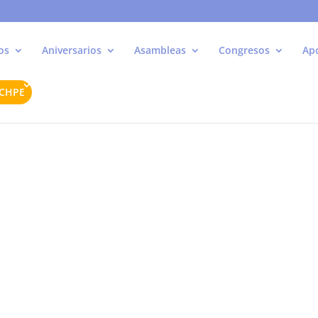
os
Aniversarios
Asambleas
Congresos
Ap
ACHPE