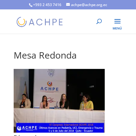
+593 2 453 7416
achpe@achpe.org.ec
Mesa Redonda