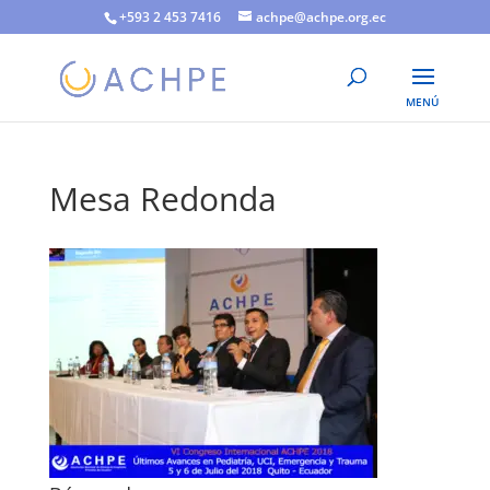
+593 2 453 7416
achpe@achpe.org.ec
Mesa Redonda