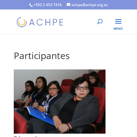
+593 2 453 7416
achpe@achpe.org.ec
Participantes