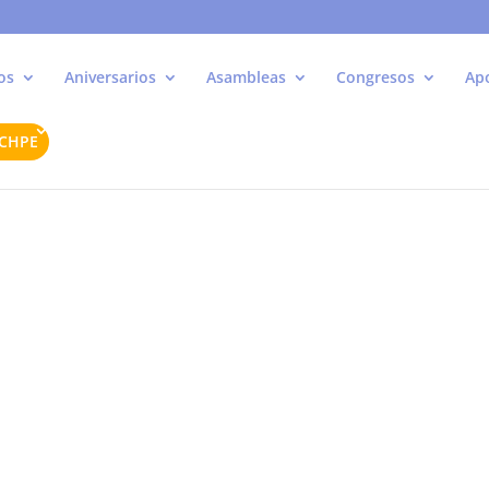
os
Aniversarios
Asambleas
Congresos
Ap
ACHPE