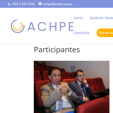
+593 2 453 7416
achpe@achpe.org.ec
Inicio
Quiénes Som
Contacto
Datos 
Participantes