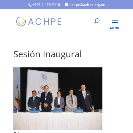
+593 2 453 7416
achpe@achpe.org.ec
Sesión Inaugural