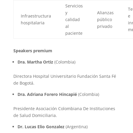
Servicios
Te
y
Alianzas
Infraestructura
e
calidad
público
hospitalaria
in
al
privado
mé
paciente
Speakers premium
Dra. Martha Ortiz
(Colombia)
Directora Hospital Universitario Fundación Santa Fé
de Bogotá.
Dra. Adriana Forero Hincapié
(Colombia)
Presidente Asociación Colombiana De Instituciones
de Salud Domiciliaria.
Dr. Lucas Elio Gonzalez
(Argentina)