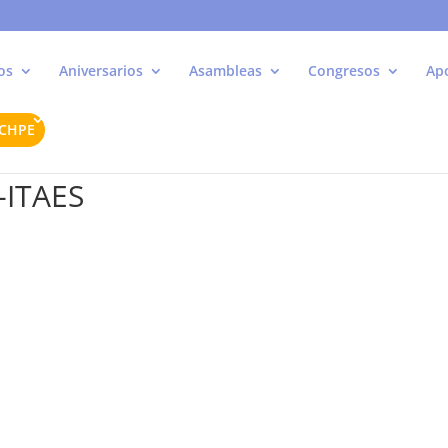
os
Aniversarios
Asambleas
Congresos
Ap
ACHPE
-ITAES