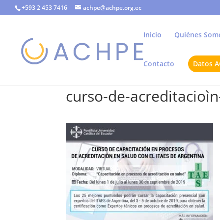
+593 2 453 7416
achpe@achpe.org.ec
Inicio
Quiénes Som
Contacto
Datos 
curso-de-acreditacioìn